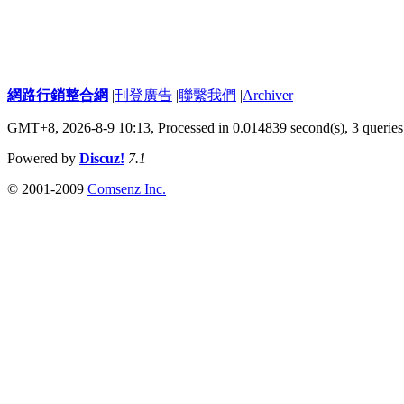
網路行銷整合網
|
刊登廣告
|
聯繫我們
|
Archiver
GMT+8, 2026-8-9 10:13,
Processed in 0.014839 second(s), 3 queries
Powered by
Discuz!
7.1
© 2001-2009
Comsenz Inc.