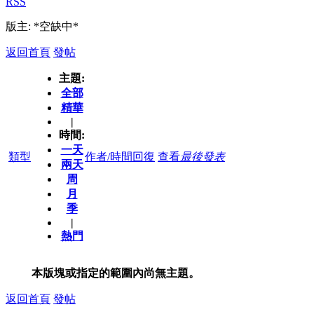
RSS
版主: *空缺中*
返回首頁
發帖
主題:
全部
精華
|
時間:
一天
類型
作者/時間
回復
查看
最後發表
兩天
周
月
季
|
熱門
本版塊或指定的範圍內尚無主題。
返回首頁
發帖