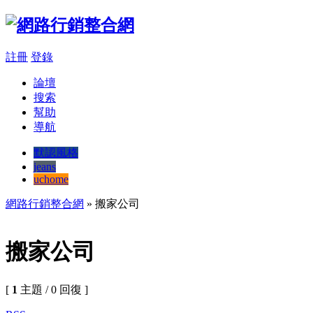
註冊
登錄
論壇
搜索
幫助
導航
默認風格
jeans
uchome
網路行銷整合網
» 搬家公司
搬家公司
[
1
主題 / 0 回復 ]