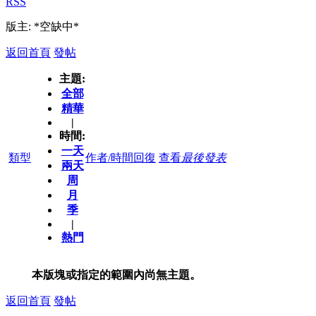
RSS
版主: *空缺中*
返回首頁
發帖
主題:
全部
精華
|
時間:
一天
類型
作者/時間
回復
查看
最後發表
兩天
周
月
季
|
熱門
本版塊或指定的範圍內尚無主題。
返回首頁
發帖