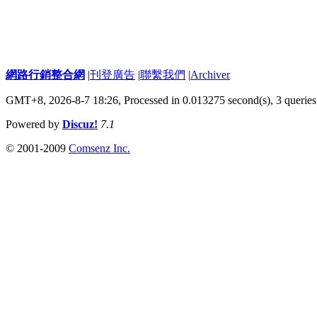
網路行銷整合網
|
刊登廣告
|
聯繫我們
|
Archiver
GMT+8, 2026-8-7 18:26,
Processed in 0.013275 second(s), 3 queries
Powered by
Discuz!
7.1
© 2001-2009
Comsenz Inc.