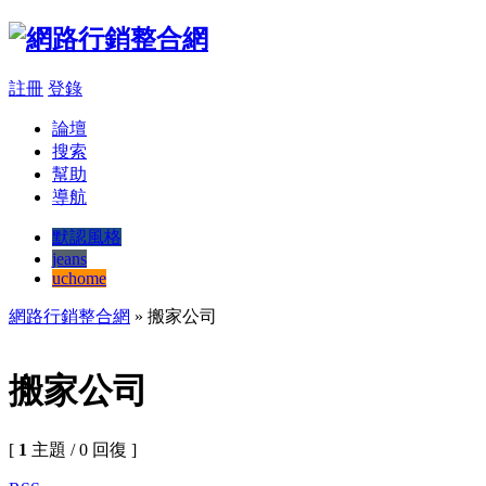
註冊
登錄
論壇
搜索
幫助
導航
默認風格
jeans
uchome
網路行銷整合網
» 搬家公司
搬家公司
[
1
主題 / 0 回復 ]