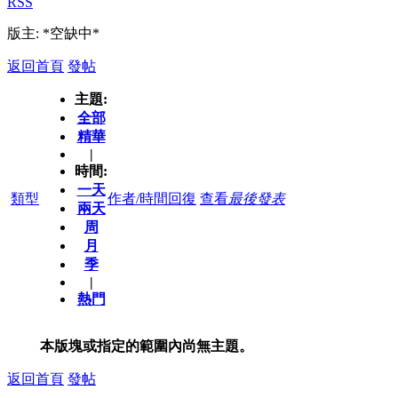
RSS
版主: *空缺中*
返回首頁
發帖
主題:
全部
精華
|
時間:
一天
類型
作者/時間
回復
查看
最後發表
兩天
周
月
季
|
熱門
本版塊或指定的範圍內尚無主題。
返回首頁
發帖