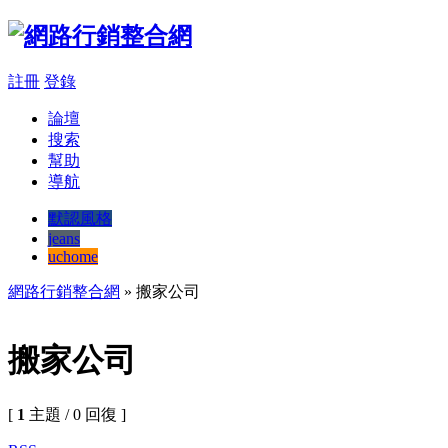
註冊
登錄
論壇
搜索
幫助
導航
默認風格
jeans
uchome
網路行銷整合網
» 搬家公司
搬家公司
[
1
主題 / 0 回復 ]