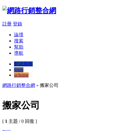
註冊
登錄
論壇
搜索
幫助
導航
默認風格
jeans
uchome
網路行銷整合網
» 搬家公司
搬家公司
[
1
主題 / 0 回復 ]