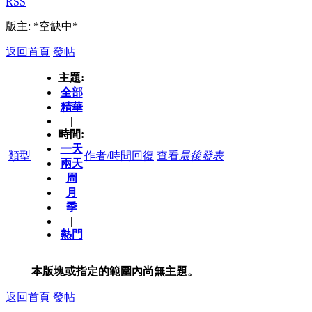
RSS
版主: *空缺中*
返回首頁
發帖
主題:
全部
精華
|
時間:
一天
類型
作者/時間
回復
查看
最後發表
兩天
周
月
季
|
熱門
本版塊或指定的範圍內尚無主題。
返回首頁
發帖