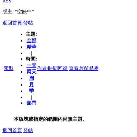
RSS
版主: *空缺中*
返回首頁
發帖
主題:
全部
精華
|
時間:
一天
類型
作者/時間
回復
查看
最後發表
兩天
周
月
季
|
熱門
本版塊或指定的範圍內尚無主題。
返回首頁
發帖