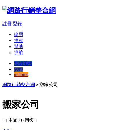
註冊
登錄
論壇
搜索
幫助
導航
默認風格
jeans
uchome
網路行銷整合網
» 搬家公司
搬家公司
[
1
主題 / 0 回復 ]