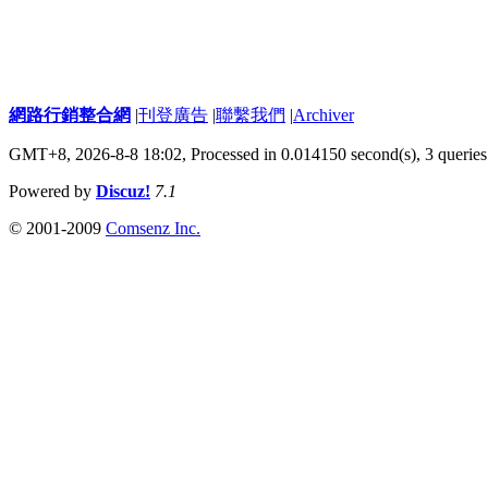
網路行銷整合網
|
刊登廣告
|
聯繫我們
|
Archiver
GMT+8, 2026-8-8 18:02,
Processed in 0.014150 second(s), 3 queries
Powered by
Discuz!
7.1
© 2001-2009
Comsenz Inc.