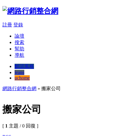
註冊
登錄
論壇
搜索
幫助
導航
默認風格
jeans
uchome
網路行銷整合網
» 搬家公司
搬家公司
[
1
主題 / 0 回復 ]