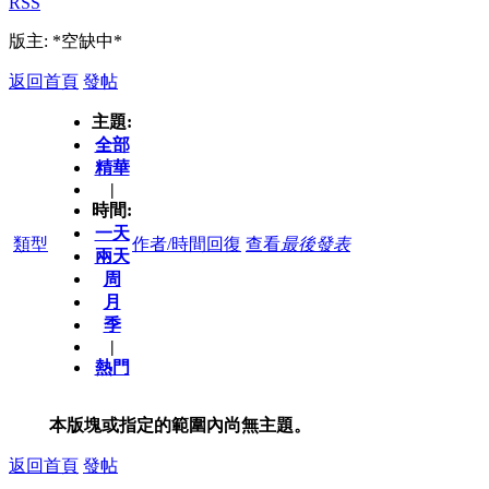
RSS
版主: *空缺中*
返回首頁
發帖
主題:
全部
精華
|
時間:
一天
類型
作者/時間
回復
查看
最後發表
兩天
周
月
季
|
熱門
本版塊或指定的範圍內尚無主題。
返回首頁
發帖