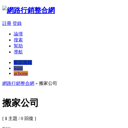
註冊
登錄
論壇
搜索
幫助
導航
默認風格
jeans
uchome
網路行銷整合網
» 搬家公司
搬家公司
[
1
主題 / 0 回復 ]