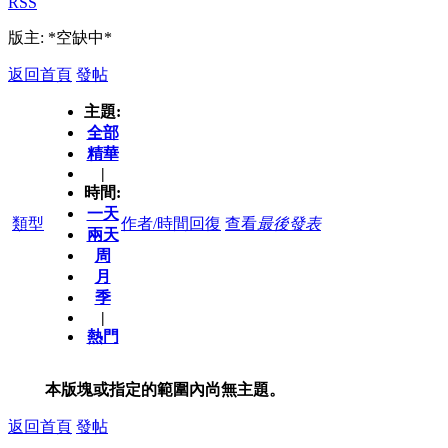
RSS
版主: *空缺中*
返回首頁
發帖
主題:
全部
精華
|
時間:
一天
類型
作者/時間
回復
查看
最後發表
兩天
周
月
季
|
熱門
本版塊或指定的範圍內尚無主題。
返回首頁
發帖