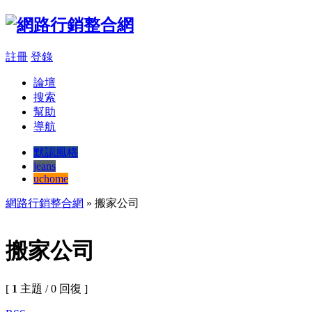
註冊
登錄
論壇
搜索
幫助
導航
默認風格
jeans
uchome
網路行銷整合網
» 搬家公司
搬家公司
[
1
主題 / 0 回復 ]