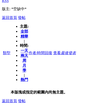
RSS
版主: *空缺中*
返回首頁
發帖
主題:
全部
精華
|
時間:
一天
類型
作者/時間
回復
查看
最後發表
兩天
周
月
季
|
熱門
本版塊或指定的範圍內尚無主題。
返回首頁
發帖