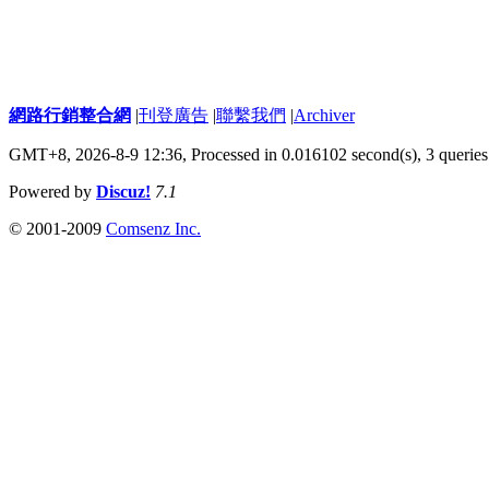
網路行銷整合網
|
刊登廣告
|
聯繫我們
|
Archiver
GMT+8, 2026-8-9 12:36,
Processed in 0.016102 second(s), 3 queries
Powered by
Discuz!
7.1
© 2001-2009
Comsenz Inc.