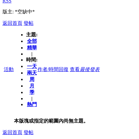
RSS
版主: *空缺中*
返回首頁
發帖
主題:
全部
精華
|
時間:
一天
活動
作者/時間
回復
查看
最後發表
兩天
周
月
季
|
熱門
本版塊或指定的範圍內尚無主題。
返回首頁
發帖