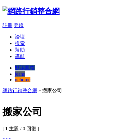
註冊
登錄
論壇
搜索
幫助
導航
默認風格
jeans
uchome
網路行銷整合網
» 搬家公司
搬家公司
[
1
主題 / 0 回復 ]