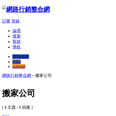
註冊
登錄
論壇
搜索
幫助
導航
默認風格
jeans
uchome
網路行銷整合網
» 搬家公司
搬家公司
[
1
主題 / 0 回復 ]