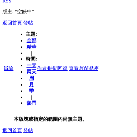
RSS
版主: *空缺中*
返回首頁
發帖
主題:
全部
精華
|
時間:
一天
辯論
作者/時間
回復
查看
最後發表
兩天
周
月
季
|
熱門
本版塊或指定的範圍內尚無主題。
返回首頁
發帖