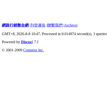
網路行銷整合網
|
刊登廣告
|
聯繫我們
|
Archiver
GMT+8, 2026-8-8 10:47,
Processed in 0.014974 second(s), 3 queries
Powered by
Discuz!
7.1
© 2001-2009
Comsenz Inc.