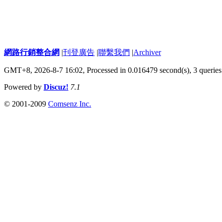
網路行銷整合網
|
刊登廣告
|
聯繫我們
|
Archiver
GMT+8, 2026-8-7 16:02,
Processed in 0.016479 second(s), 3 queries
Powered by
Discuz!
7.1
© 2001-2009
Comsenz Inc.