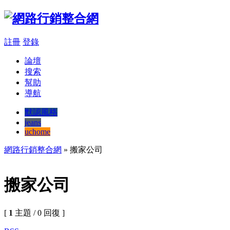
註冊
登錄
論壇
搜索
幫助
導航
默認風格
jeans
uchome
網路行銷整合網
» 搬家公司
搬家公司
[
1
主題 / 0 回復 ]