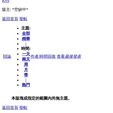
RSS
版主: *空缺中*
返回首頁
發帖
主題:
全部
精華
|
時間:
一天
辯論
作者/時間
回復
查看
最後發表
兩天
周
月
季
|
熱門
本版塊或指定的範圍內尚無主題。
返回首頁
發帖