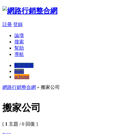
註冊
登錄
論壇
搜索
幫助
導航
默認風格
jeans
uchome
網路行銷整合網
» 搬家公司
搬家公司
[
1
主題 / 0 回復 ]