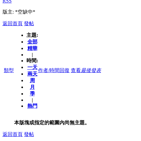
RSS
版主: *空缺中*
返回首頁
發帖
主題:
全部
精華
|
時間:
一天
類型
作者/時間
回復
查看
最後發表
兩天
周
月
季
|
熱門
本版塊或指定的範圍內尚無主題。
返回首頁
發帖