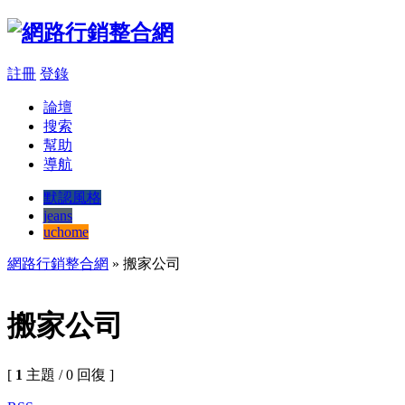
註冊
登錄
論壇
搜索
幫助
導航
默認風格
jeans
uchome
網路行銷整合網
» 搬家公司
搬家公司
[
1
主題 / 0 回復 ]