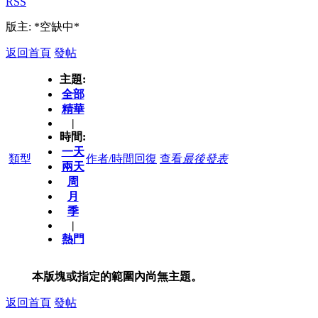
RSS
版主: *空缺中*
返回首頁
發帖
主題:
全部
精華
|
時間:
一天
類型
作者/時間
回復
查看
最後發表
兩天
周
月
季
|
熱門
本版塊或指定的範圍內尚無主題。
返回首頁
發帖