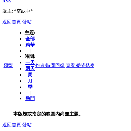
RSS
版主: *空缺中*
返回首頁
發帖
主題:
全部
精華
|
時間:
一天
類型
作者/時間
回復
查看
最後發表
兩天
周
月
季
|
熱門
本版塊或指定的範圍內尚無主題。
返回首頁
發帖