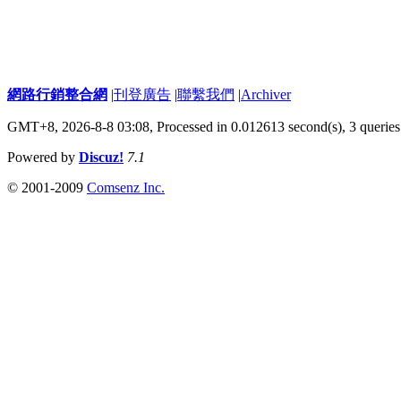
網路行銷整合網
|
刊登廣告
|
聯繫我們
|
Archiver
GMT+8, 2026-8-8 03:08,
Processed in 0.012613 second(s), 3 queries
Powered by
Discuz!
7.1
© 2001-2009
Comsenz Inc.