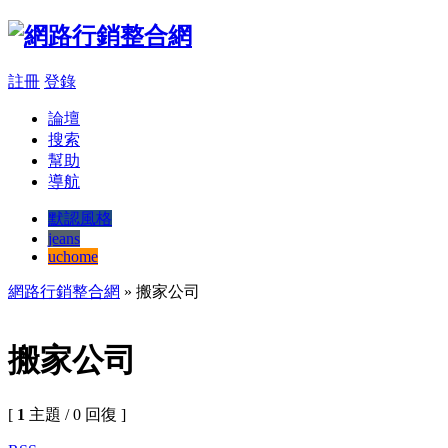
註冊
登錄
論壇
搜索
幫助
導航
默認風格
jeans
uchome
網路行銷整合網
» 搬家公司
搬家公司
[
1
主題 / 0 回復 ]