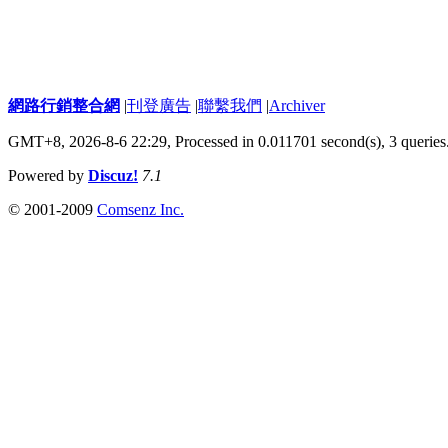
網路行銷整合網
|
刊登廣告
|
聯繫我們
|
Archiver
GMT+8, 2026-8-6 22:29,
Processed in 0.011701 second(s), 3 queries
Powered by
Discuz!
7.1
© 2001-2009
Comsenz Inc.