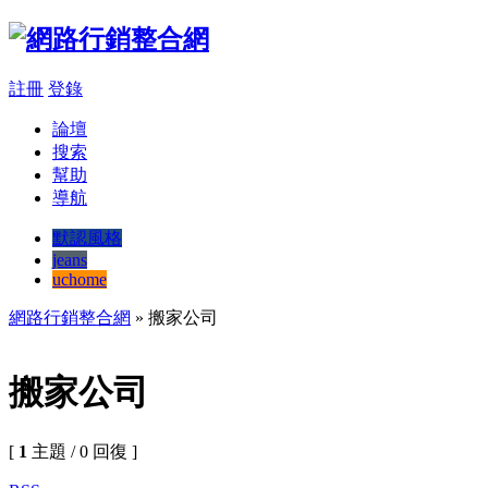
註冊
登錄
論壇
搜索
幫助
導航
默認風格
jeans
uchome
網路行銷整合網
» 搬家公司
搬家公司
[
1
主題 / 0 回復 ]