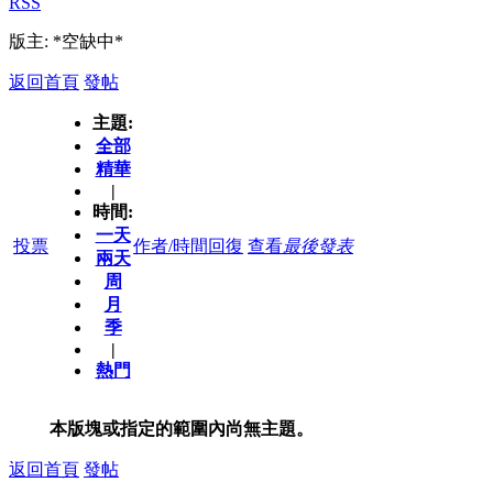
RSS
版主: *空缺中*
返回首頁
發帖
主題:
全部
精華
|
時間:
一天
投票
作者/時間
回復
查看
最後發表
兩天
周
月
季
|
熱門
本版塊或指定的範圍內尚無主題。
返回首頁
發帖