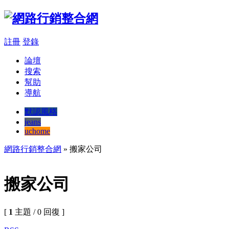
註冊
登錄
論壇
搜索
幫助
導航
默認風格
jeans
uchome
網路行銷整合網
» 搬家公司
搬家公司
[
1
主題 / 0 回復 ]