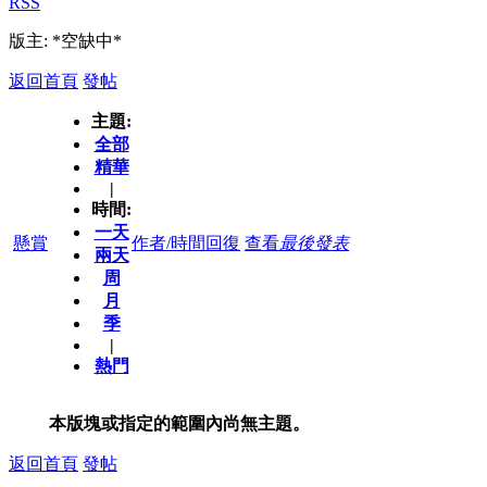
RSS
版主: *空缺中*
返回首頁
發帖
主題:
全部
精華
|
時間:
一天
懸賞
作者/時間
回復
查看
最後發表
兩天
周
月
季
|
熱門
本版塊或指定的範圍內尚無主題。
返回首頁
發帖