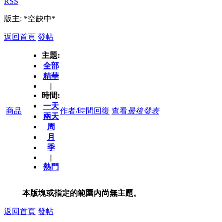
RSS
版主: *空缺中*
返回首頁
發帖
主題:
全部
精華
|
時間:
一天
商品
作者/時間
回復
查看
最後發表
兩天
周
月
季
|
熱門
本版塊或指定的範圍內尚無主題。
返回首頁
發帖