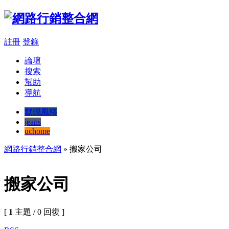
註冊
登錄
論壇
搜索
幫助
導航
默認風格
jeans
uchome
網路行銷整合網
» 搬家公司
搬家公司
[
1
主題 / 0 回復 ]