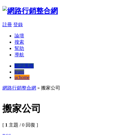
註冊
登錄
論壇
搜索
幫助
導航
默認風格
jeans
uchome
網路行銷整合網
» 搬家公司
搬家公司
[
1
主題 / 0 回復 ]