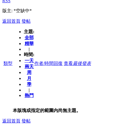
RSS
版主: *空缺中*
返回首頁
發帖
主題:
全部
精華
|
時間:
一天
類型
作者/時間
回復
查看
最後發表
兩天
周
月
季
|
熱門
本版塊或指定的範圍內尚無主題。
返回首頁
發帖