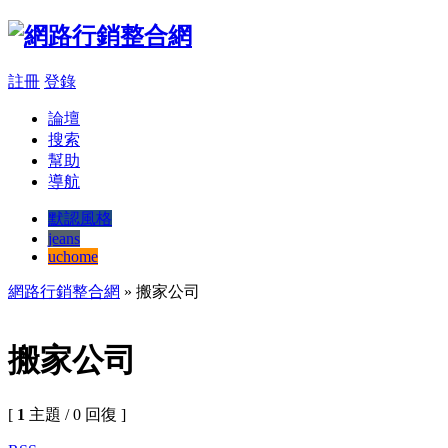
註冊
登錄
論壇
搜索
幫助
導航
默認風格
jeans
uchome
網路行銷整合網
» 搬家公司
搬家公司
[
1
主題 / 0 回復 ]