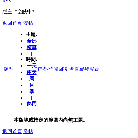
RSS
版主: *空缺中*
返回首頁
發帖
主題:
全部
精華
|
時間:
一天
類型
作者/時間
回復
查看
最後發表
兩天
周
月
季
|
熱門
本版塊或指定的範圍內尚無主題。
返回首頁
發帖