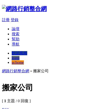
註冊
登錄
論壇
搜索
幫助
導航
默認風格
jeans
uchome
網路行銷整合網
» 搬家公司
搬家公司
[
1
主題 / 0 回復 ]