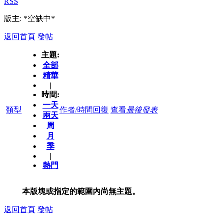
RSS
版主: *空缺中*
返回首頁
發帖
主題:
全部
精華
|
時間:
一天
類型
作者/時間
回復
查看
最後發表
兩天
周
月
季
|
熱門
本版塊或指定的範圍內尚無主題。
返回首頁
發帖