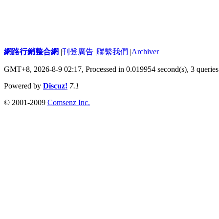
網路行銷整合網
|
刊登廣告
|
聯繫我們
|
Archiver
GMT+8, 2026-8-9 02:17,
Processed in 0.019954 second(s), 3 queries
Powered by
Discuz!
7.1
© 2001-2009
Comsenz Inc.