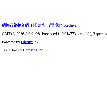
網路行銷整合網
|
刊登廣告
|
聯繫我們
|
Archiver
GMT+8, 2026-8-9 01:28,
Processed in 0.014773 second(s), 3 queries
Powered by
Discuz!
7.1
© 2001-2009
Comsenz Inc.