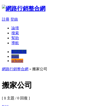
註冊
登錄
論壇
搜索
幫助
導航
默認風格
jeans
uchome
網路行銷整合網
» 搬家公司
搬家公司
[
1
主題 / 0 回復 ]