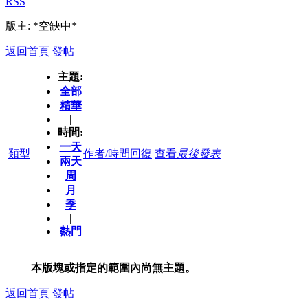
RSS
版主: *空缺中*
返回首頁
發帖
主題:
全部
精華
|
時間:
一天
類型
作者/時間
回復
查看
最後發表
兩天
周
月
季
|
熱門
本版塊或指定的範圍內尚無主題。
返回首頁
發帖