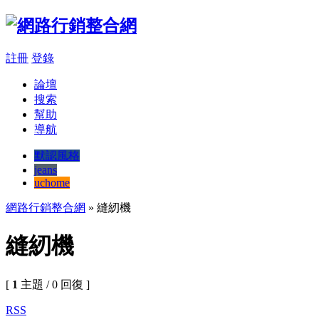
註冊
登錄
論壇
搜索
幫助
導航
默認風格
jeans
uchome
網路行銷整合網
» 縫紉機
縫紉機
[
1
主題 / 0 回復 ]
RSS