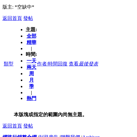
版主: *空缺中*
返回首頁
發帖
主題:
全部
精華
|
時間:
一天
類型
作者/時間
回復
查看
最後發表
兩天
周
月
季
|
熱門
本版塊或指定的範圍內尚無主題。
返回首頁
發帖