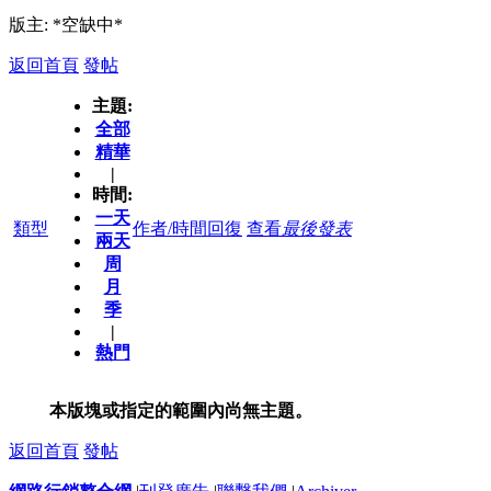
版主: *空缺中*
返回首頁
發帖
主題:
全部
精華
|
時間:
一天
類型
作者/時間
回復
查看
最後發表
兩天
周
月
季
|
熱門
本版塊或指定的範圍內尚無主題。
返回首頁
發帖