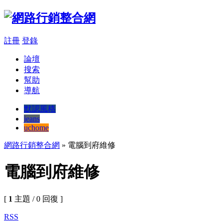
註冊
登錄
論壇
搜索
幫助
導航
默認風格
jeans
uchome
網路行銷整合網
» 電腦到府維修
電腦到府維修
[
1
主題 / 0 回復 ]
RSS