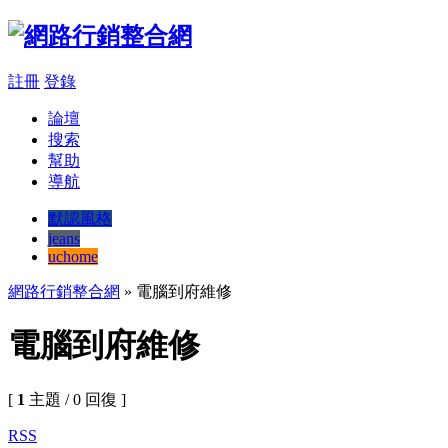
註冊
登錄
論壇
搜索
幫助
導航
默認風格
jeans
uchome
網路行銷整合網
» 電腦到府維修
電腦到府維修
[
1
主題 / 0 回復 ]
RSS