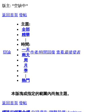
版主: *空缺中*
返回首頁
發帖
主題:
全部
精華
|
時間:
一天
辯論
作者/時間
回復
查看
最後發表
兩天
周
月
季
|
熱門
本版塊或指定的範圍內尚無主題。
返回首頁
發帖