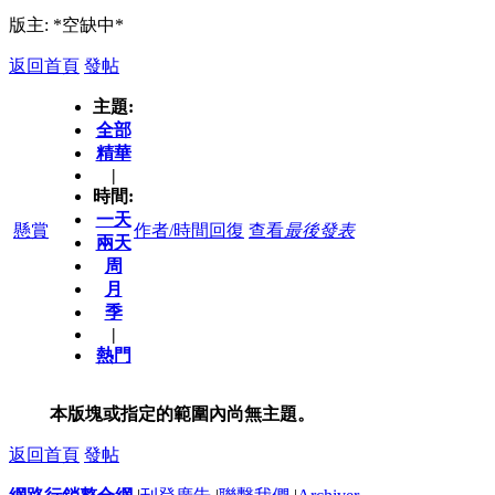
版主: *空缺中*
返回首頁
發帖
主題:
全部
精華
|
時間:
一天
懸賞
作者/時間
回復
查看
最後發表
兩天
周
月
季
|
熱門
本版塊或指定的範圍內尚無主題。
返回首頁
發帖