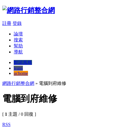
註冊
登錄
論壇
搜索
幫助
導航
默認風格
jeans
uchome
網路行銷整合網
» 電腦到府維修
電腦到府維修
[
1
主題 / 0 回復 ]
RSS