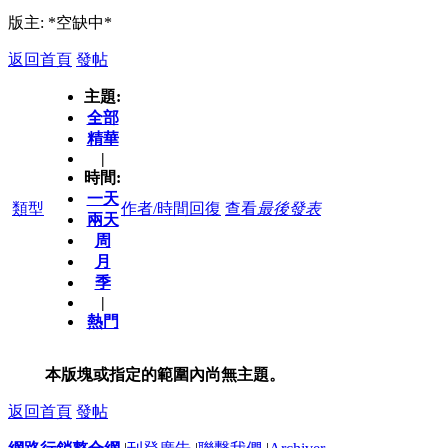
版主: *空缺中*
返回首頁
發帖
主題:
全部
精華
|
時間:
一天
類型
作者/時間
回復
查看
最後發表
兩天
周
月
季
|
熱門
本版塊或指定的範圍內尚無主題。
返回首頁
發帖