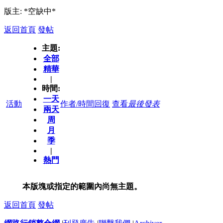
版主: *空缺中*
返回首頁
發帖
主題:
全部
精華
|
時間:
一天
活動
作者/時間
回復
查看
最後發表
兩天
周
月
季
|
熱門
本版塊或指定的範圍內尚無主題。
返回首頁
發帖