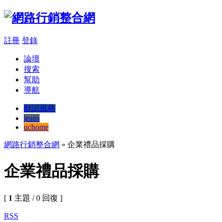
註冊
登錄
論壇
搜索
幫助
導航
默認風格
jeans
uchome
網路行銷整合網
» 企業禮品採購
企業禮品採購
[
1
主題 / 0 回復 ]
RSS