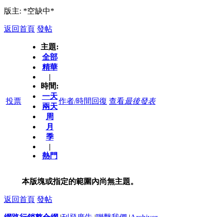
版主: *空缺中*
返回首頁
發帖
主題:
全部
精華
|
時間:
一天
投票
作者/時間
回復
查看
最後發表
兩天
周
月
季
|
熱門
本版塊或指定的範圍內尚無主題。
返回首頁
發帖