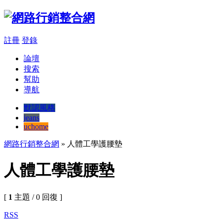
註冊
登錄
論壇
搜索
幫助
導航
默認風格
jeans
uchome
網路行銷整合網
» 人體工學護腰墊
人體工學護腰墊
[
1
主題 / 0 回復 ]
RSS