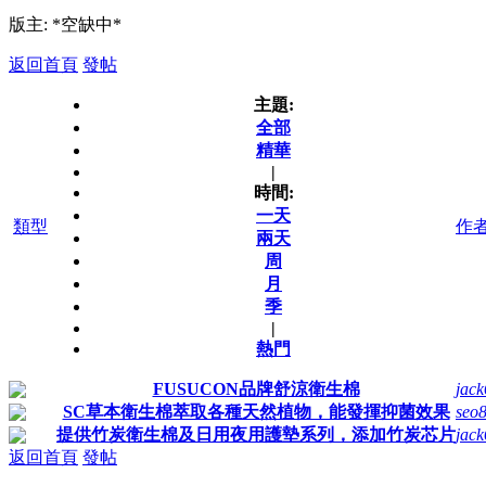
版主: *空缺中*
返回首頁
發帖
主題:
全部
精華
|
時間:
一天
類型
作者
兩天
周
月
季
|
熱門
FUSUCON品牌舒涼衛生棉
jac
SC草本衛生棉萃取各種天然植物，能發揮抑菌效果
seo
提供竹炭衛生棉及日用夜用護墊系列，添加竹炭芯片
jac
返回首頁
發帖