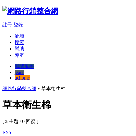
註冊
登錄
論壇
搜索
幫助
導航
默認風格
jeans
uchome
網路行銷整合網
» 草本衛生棉
草本衛生棉
[
3
主題 / 0 回復 ]
RSS