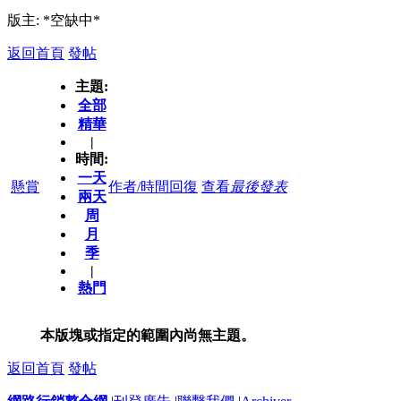
版主: *空缺中*
返回首頁
發帖
主題:
全部
精華
|
時間:
一天
懸賞
作者/時間
回復
查看
最後發表
兩天
周
月
季
|
熱門
本版塊或指定的範圍內尚無主題。
返回首頁
發帖