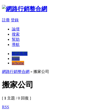
註冊
登錄
論壇
搜索
幫助
導航
默認風格
jeans
uchome
網路行銷整合網
» 搬家公司
搬家公司
[
1
主題 / 0 回復 ]
RSS