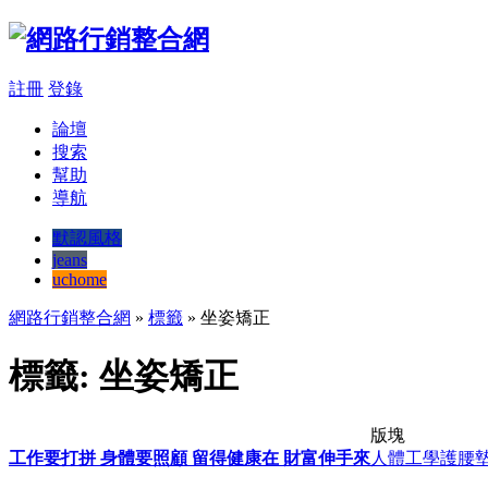
註冊
登錄
論壇
搜索
幫助
導航
默認風格
jeans
uchome
網路行銷整合網
»
標籤
» 坐姿矯正
標籤: 坐姿矯正
版塊
工作要打拼 身體要照顧 留得健康在 財富伸手來
人體工學護腰