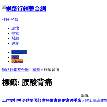
註冊
登錄
論壇
搜索
幫助
導航
默認風格
jeans
uchome
網路行銷整合網
»
標籤
» 腰酸背痛
標籤: 腰酸背痛
版塊
工作要打拼 身體要照顧 留得健康在 財富伸手來
人體工學護腰