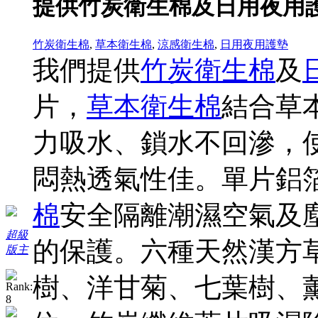
提供竹炭衛生棉及日用夜用
竹炭衛生棉
,
草本衛生棉
,
涼感衛生棉
,
日用夜用護墊
我們提供
竹炭衛生棉
及
片，
草本衛生棉
結合草
力吸水、鎖水不回滲，
悶熱透氣性佳。單片鋁
棉
安全隔離潮濕空氣及
超級
的保護。六種天然漢方
版主
樹、洋甘菊、七葉樹、