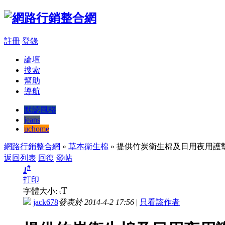
註冊
登錄
論壇
搜索
幫助
導航
默認風格
jeans
uchome
網路行銷整合網
»
草本衛生棉
» 提供竹炭衛生棉及日用夜用護
返回列表
回復
發帖
#
1
打印
T
字體大小:
t
jack678
發表於 2014-4-2 17:56
|
只看該作者