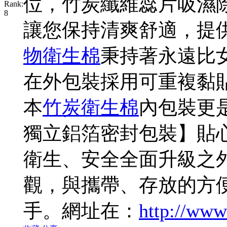
位，竹炭纖維蕊片吸濕
讓您保持清爽舒適，提
物衛生棉
秉持著永遠比
在外包裝採用可重複黏
本
竹炭衛生棉
內包裝更
獨立鋁箔密封包裝】貼
衛生、安全全面升級之
觀，與攜帶、存放的方
手。網址在：
http://www