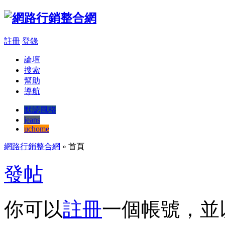
註冊
登錄
論壇
搜索
幫助
導航
默認風格
jeans
uchome
網路行銷整合網
» 首頁
發帖
你可以
註冊
一個帳號，並