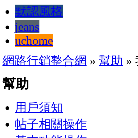
默認風格
jeans
uchome
網路行銷整合網
»
幫助
»
幫助
用戶須知
帖子相關操作