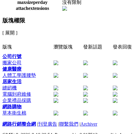
maxsizeperday
沒有限制
attachextensions
版塊權限
[ 展開 ]
版塊
瀏覽版塊
發新話題
發表回復
公司行號
搬家公司
健康醫療
人體工學護腰墊
居家生活
縫紉機
電腦到府維修
企業禮品採購
網路購物
草本衛生棉
網路行銷整合網
|
刊登廣告
|
聯繫我們
|
Archiver