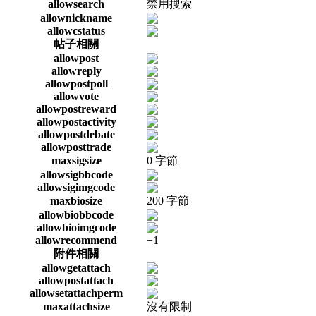
allowsearch
禁用搜索
allownickname
allowcstatus
帖子相關
allowpost
allowreply
allowpostpoll
allowvote
allowpostreward
allowpostactivity
allowpostdebate
allowposttrade
maxsigsize
0 字節
allowsigbbcode
allowsigimgcode
maxbiosize
200 字節
allowbiobbcode
allowbioimgcode
allowrecommend
+1
附件相關
allowgetattach
allowpostattach
allowsetattachperm
maxattachsize
沒有限制