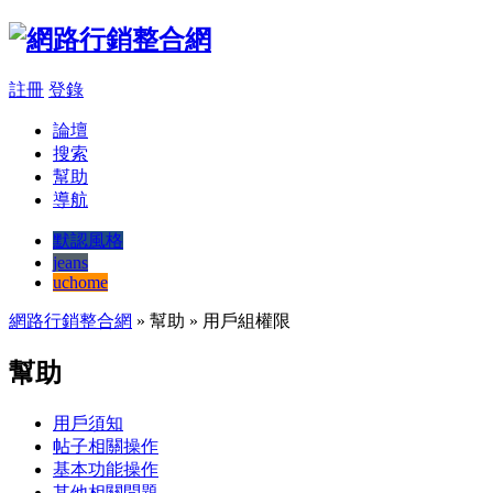
註冊
登錄
論壇
搜索
幫助
導航
默認風格
jeans
uchome
網路行銷整合網
» 幫助 » 用戶組權限
幫助
用戶須知
帖子相關操作
基本功能操作
其他相關問題