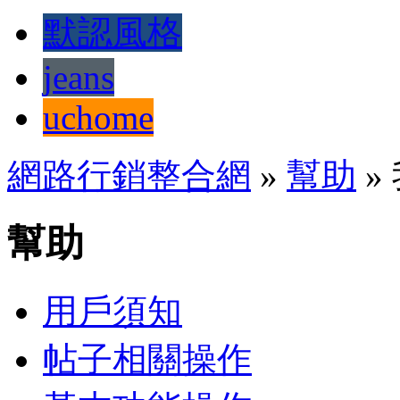
默認風格
jeans
uchome
網路行銷整合網
»
幫助
»
幫助
用戶須知
帖子相關操作