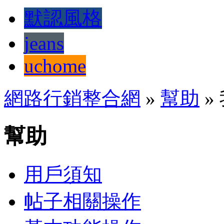
默認風格
jeans
uchome
網路行銷整合網
»
幫助
»
幫助
用戶須知
帖子相關操作