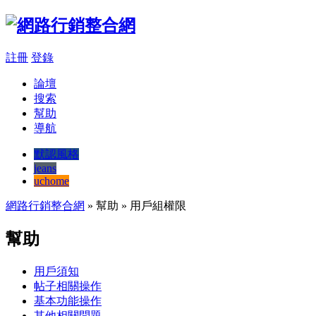
註冊
登錄
論壇
搜索
幫助
導航
默認風格
jeans
uchome
網路行銷整合網
» 幫助 » 用戶組權限
幫助
用戶須知
帖子相關操作
基本功能操作
其他相關問題