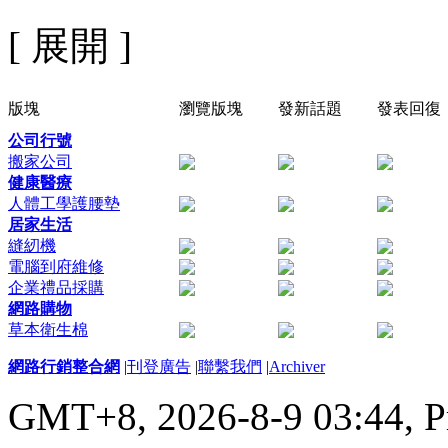
[ 展開 ]
版塊
瀏覽版塊
發新話題
發表回復
公司行號
搬家公司
健康醫療
人體工學護腰墊
居家生活
縫紉機
電腦到府維修
企業禮品採購
網路購物
草本衛生棉
網路行銷整合網
|
刊登廣告
|
聯繫我們
|
Archiver
GMT+8, 2026-8-9 03:44,
P