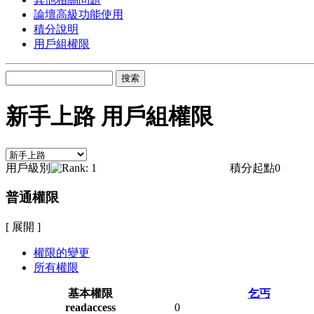
論壇高級功能使用
積分說明
用戶組權限
搜索
新手上路 用戶組權限
用戶級別
積分起點
0
普通權限
[ 展開 ]
權限的變更
所有權限
基本權限
乞丐
readaccess
0