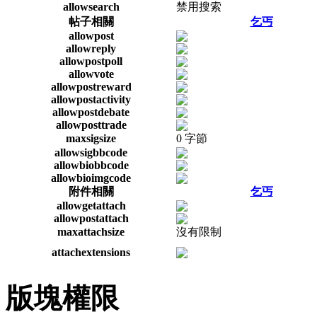
allowsearch
禁用搜索
帖子相關
乞丐
allowpost
allowreply
allowpostpoll
allowvote
allowpostreward
allowpostactivity
allowpostdebate
allowposttrade
maxsigsize
0 字節
allowsigbbcode
allowbiobbcode
allowbioimgcode
附件相關
乞丐
allowgetattach
allowpostattach
maxattachsize
沒有限制
attachextensions
版塊權限