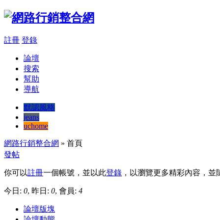
註冊
登錄
論壇
搜索
幫助
導航
默認風格
jeans
uchome
網路行銷整合網
» 首頁
發帖
你可以
註冊
一個帳號，並以此
登錄
，以瀏覽更多精彩內容，並
今日:
0
, 昨日:
0
, 會員:
4
論壇版塊
論壇動態